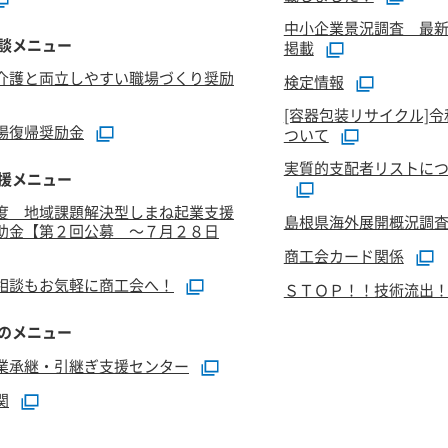
中小企業景況調査 最新
談メニュー
掲載
介護と両立しやすい職場づくり奨励
検定情報
[容器包装リサイクル]
場復帰奨励金
ついて
実質的支配者リストにつ
援メニュー
度 地域課題解決型しまね起業支援
島根県海外展開概況調
助金【第２回公募 ～７月２８日
商工会カード関係
相談もお気軽に商工会へ！
ＳＴＯＰ！！技術流出
のメニュー
業承継・引継ぎ支援センター
関