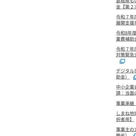
島根県も
金【第２次
令和７年
展開支援事
令和8年
業費補助
令和７年
対策緊急
デジタル
助金）
中小企業
請：当面
事業承継
しまね地
択者用】
事業主の
働省）