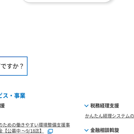
何ですか？
ビス・事業
援
税務経理支援
かんたん経理システム
のための働きやすい環境整備支援事
金融相談斡旋
【公募中 ～9/18迄】