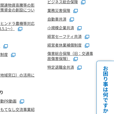
ビジネス総合保険
油関連物資高騰等の影
対策資金の創設につい
業務災害保険
自動車共済
マヒンドラ農機等対応
小規模企業共済
5.1～）
経営セーフティ共済
経営者休業補償制度
資
傷害総合保険（旧：交通事
証制度
故傷害保険）
特定退職金共済
（地域窓口）の活用に
り
動PR動画
おもてなし交流事業紹