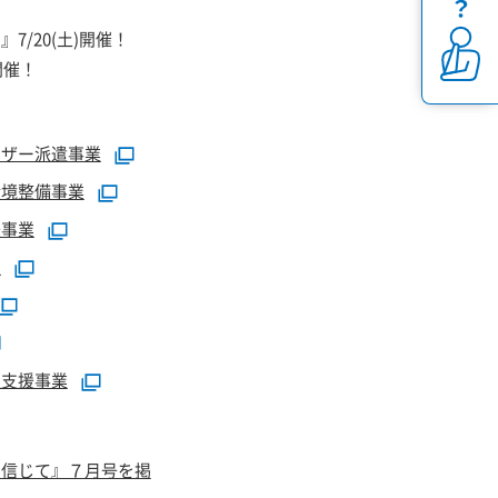
7/20(土)開催！
開催！
イザー派遣事業
環境整備事業
援事業
業
定支援事業
を信じて』７月号を掲