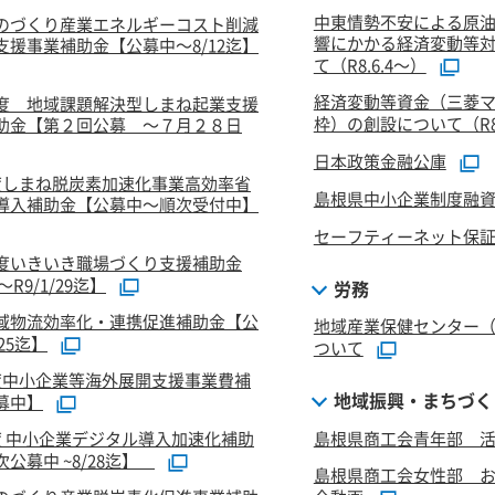
中東情勢不安による原
のづくり産業エネルギーコスト削減
響にかかる経済変動等
支援事業補助金【公募中～8/12迄】
て（R8.6.4～）
経済変動等資金（三菱
度 地域課題解決型しまね起業支援
枠）の創設について（R8.
助金【第２回公募 ～７月２８日
日本政策金融公庫
度しまね脱炭素加速化事業高効率省
島根県中小企業制度融
導入補助金【公募中～順次受付中】
セーフティーネット保
度いきいき職場づくり支援補助金
R9/1/29迄】
労務
域物流効率化・連携促進補助金【公
地域産業保健センター
/25迄】
ついて
度中小企業等海外展開支援事業費補
地域振興・まちづく
募中】
度 中小企業デジタル導入加速化補助
島根県商工会青年部 活
公募中 ~8/28迄】
島根県商工会女性部 