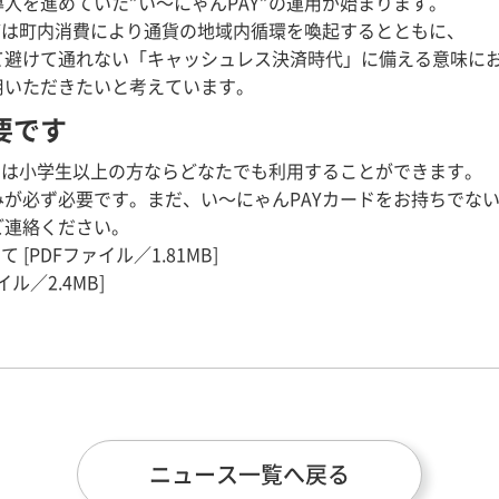
入を進めていた”い～にゃんPAY”の運用が始まります。
Yは町内消費により通貨の地域内循環を喚起するとともに、
て避けて通れない「キャッシュレス決済時代」に備える意味に
用いただきたいと考えています。
要です
ドは小学生以上の方ならどなたでも利用することができます。
みが必ず必要です。まだ、い～にゃんPAYカードをお持ちでな
ご連絡ください。
 [PDFファイル／1.81MB]
ル／2.4MB]
ニュース一覧へ戻る