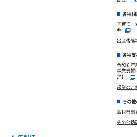
各種相
子育て・
金
出産後職
各種支
令和８年
事業費補
迄】
起業のご
その他
島根県事
その他機