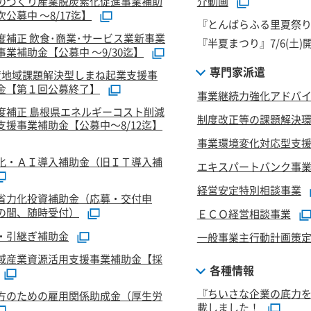
のづくり産業脱炭素化促進事業補助
介動画
公募中 ～8/17迄】
『とんばらふる里夏祭り』
度補正 飲食･商業･サービス業新事業
『半夏まつり』7/6(土)
業補助金【公募中 ～9/30迄】
専門家派遣
度地域課題解決型しまね起業支援事
金【第１回公募終了】
事業継続力強化アドバ
度補正 島根県エネルギーコスト削減
制度改正等の課題解決
支援事業補助金【公募中～8/12迄】
事業環境変化対応型支
化・ＡＩ導入補助金（旧ＩＴ導入補
エキスパートバンク事
経営安定特別相談事業
省力化投資補助金（応募・交付申
の間、随時受付）
ＥＣＯ経営相談事業
・引継ぎ補助金
一般事業主行動計画策
域産業資源活用支援事業補助金【採
各種情報
『ちいさな企業の底力
方のための雇用関係助成金（厚生労
載しました！