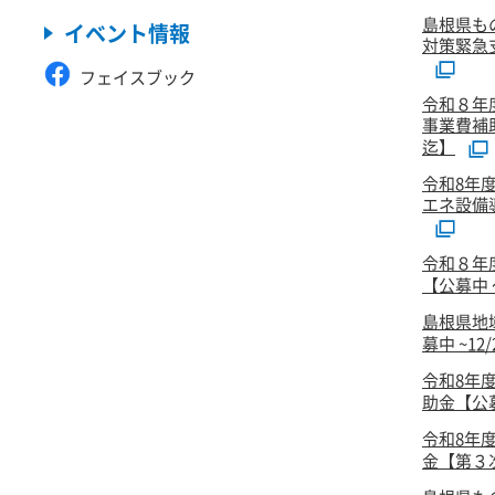
島根県も
イベント情報
対策緊急
フェイスブック
令和８年
事業費補
迄】
令和8年
エネ設備
令和８年
【公募中 ～
島根県地
募中 ~12
令和8年
助金【公
令和8年
金【第３次