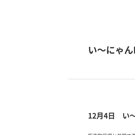
い～にゃん
12月4日 い