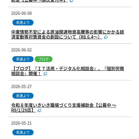
2026-06-08
県連より
中東情勢不安による原油関連物資高騰等の影響にかかる経
済変動等対策資金の創設について（R8.6.4～）
2026-06-02
県連より
ブログ
【ブログ】『ＩＴ活用・デジタル化相談会』、『個別労務
相談会』開催！
2026-05-27
県連より
令和８年度いきいき職場づくり支援補助金【公募中 ～
R9/1/29迄】
2026-05-21
県連より