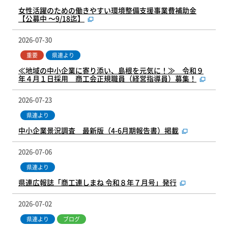
女性活躍のための働きやすい環境整備支援事業費補助金
【公募中 ～9/18迄】
2026-07-30
重要
県連より
≪地域の中小企業に寄り添い、島根を元気に！≫ 令和９
年４月１日採用 商工会正規職員（経営指導員）募集！
2026-07-23
県連より
中小企業景況調査 最新版（4-6月期報告書）掲載
2026-07-06
県連より
県連広報誌「商工連しまね 令和８年７月号」発行
2026-07-02
県連より
ブログ