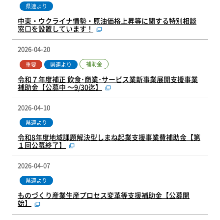
県連より
中東・ウクライナ情勢・原油価格上昇等に関する特別相談
窓口を設置しています！
2026-04-20
補助金
重要
県連より
令和７年度補正 飲食･商業･サービス業新事業展開支援事業
補助金【公募中 ～9/30迄】
2026-04-10
県連より
令和8年度地域課題解決型しまね起業支援事業費補助金【第
１回公募終了】
2026-04-07
県連より
ものづくり産業生産プロセス変革等支援補助金【公募開
始】