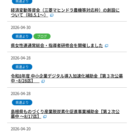
県連より
経済変動等資金（三菱マヒンドラ農機等対応枠）の創設に
ついて（R8.5.1～）
2026-04-30
県連より
ブログ
県女性連通常総会・指導者研修会を開催しました
2026-04-28
県連より
令和8年度 中小企業デジタル導入加速化補助金【第３次公募
中 ~8/28迄】
2026-04-28
県連より
島根県ものづくり産業脱炭素化促進事業補助金【第２次公
募中 ～8/17迄】
2026-04-20