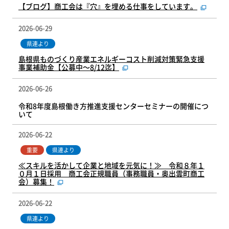
【ブログ】商工会は『穴』を埋める仕事をしています。
2026-06-29
県連より
島根県ものづくり産業エネルギーコスト削減対策緊急支援
事業補助金【公募中～8/12迄】
2026-06-26
令和8年度島根働き方推進支援センターセミナーの開催につ
いて
2026-06-22
重要
県連より
≪スキルを活かして企業と地域を元気に！≫ 令和８年１
０月１日採用 商工会正規職員（事務職員・奥出雲町商工
会）募集！
2026-06-22
県連より